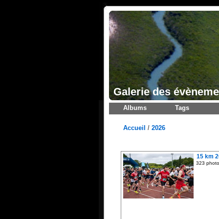
Galerie des évèneme
Albums
Tags
Accueil
/
2026
15 km 
323 phot